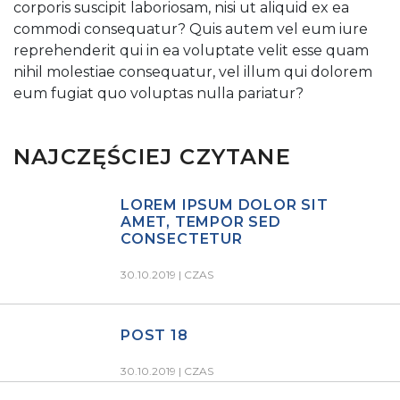
corporis suscipit laboriosam, nisi ut aliquid ex ea
commodi consequatur? Quis autem vel eum iure
reprehenderit qui in ea voluptate velit esse quam
nihil molestiae consequatur, vel illum qui dolorem
eum fugiat quo voluptas nulla pariatur?
NAJCZĘŚCIEJ CZYTANE
LOREM IPSUM DOLOR SIT
AMET, TEMPOR SED
CONSECTETUR
30.10.2019 |
CZAS
POST 18
30.10.2019 |
CZAS