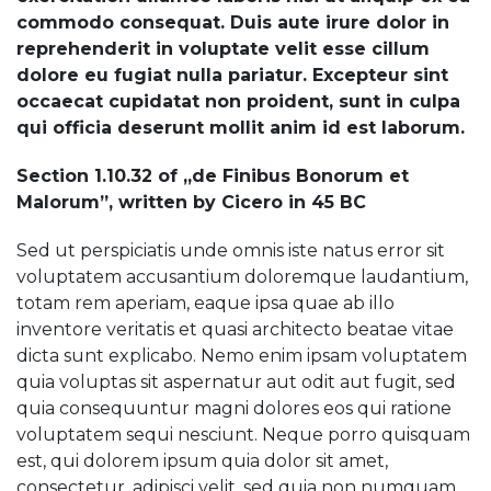
commodo consequat. Duis aute irure dolor in
reprehenderit in voluptate velit esse cillum
dolore eu fugiat nulla pariatur. Excepteur sint
occaecat cupidatat non proident, sunt in culpa
qui officia deserunt mollit anim id est laborum.
Section 1.10.32 of „de Finibus Bonorum et
Malorum”, written by Cicero in 45 BC
Sed ut perspiciatis unde omnis iste natus error sit
voluptatem accusantium doloremque laudantium,
totam rem aperiam, eaque ipsa quae ab illo
inventore veritatis et quasi architecto beatae vitae
dicta sunt explicabo. Nemo enim ipsam voluptatem
quia voluptas sit aspernatur aut odit aut fugit, sed
quia consequuntur magni dolores eos qui ratione
voluptatem sequi nesciunt. Neque porro quisquam
est, qui dolorem ipsum quia dolor sit amet,
consectetur, adipisci velit, sed quia non numquam