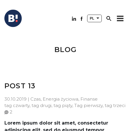
PL
BLOG
POST 13
30.10.2019 |
Czas
,
Energia życiowa
,
Finanse
tag czwarty
,
tag drugi
,
tag piąty
,
Tag pierwszy
,
tag trzeci
2
Lorem ipsum dolor sit amet, consectetur
adipiscing elit, sed do eiusmod tempor