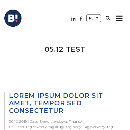
PL
05.12 TEST
LOREM IPSUM DOLOR SIT
AMET, TEMPOR SED
CONSECTETUR
30.10.2019 |
Czas
,
Energia życiowa
,
Finanse
05.12 test
,
tag czwarty
,
tag drugi
,
tag piąty
,
Tag pierwszy
,
tag